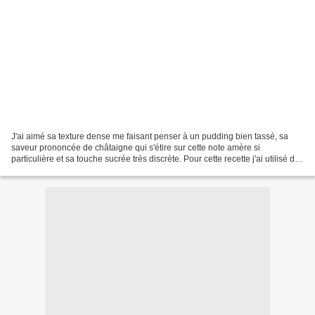
J'ai aimé sa texture dense me faisant penser à un pudding bien tassé, sa
saveur prononcée de châtaigne qui s'étire sur cette note amère si
particulière et sa touche sucrée très discrète. Pour cette recette j'ai utilisé du
sirop d'agave qui est obtenu...