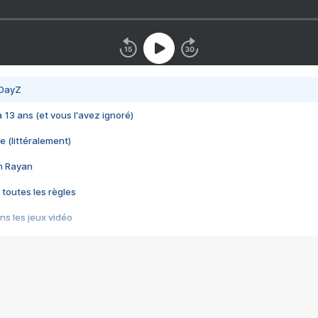
 DayZ
 a 13 ans (et vous l'avez ignoré)
e (littéralement)
im Rayan
 toutes les règles
s les jeux vidéo
us choquant de Rockstar ? - Le scandale BULLY
e plus moche de Steam
du RÊVE tourne au CAUCHEMAR