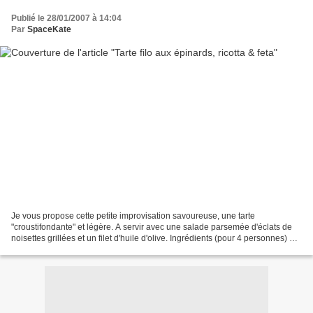
Publié le 28/01/2007 à 14:04
Par
SpaceKate
Je vous propose cette petite improvisation savoureuse, une tarte
"croustifondante" et légère. A servir avec une salade parsemée d'éclats de
noisettes grillées et un filet d'huile d'olive. Ingrédients (pour 4 personnes) 5
feuilles de pâte filo100 gr de...