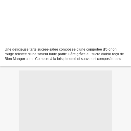
Une délicieuse tarte sucrée-salée composée d'une compotée d'oignon
rouge relevée d'une saveur toute particulière grâce au sucre diablo reçu de
Bien Manger.com . Ce sucre à la fois pimenté et suave est composé de sucre
de canne, piments de Cayenne, poivre...