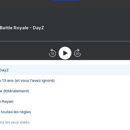
 Battle Royale - DayZ
 DayZ
 a 13 ans (et vous l'avez ignoré)
e (littéralement)
im Rayan
 toutes les règles
s les jeux vidéo