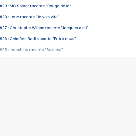
#29 : MC Solaar raconte "Bouge de là"
28 : Lorie raconte "Je vais vite"
#27 : Christophe Willem raconte "Jacques a dit"
#26 : Chimène Badi raconte "Entre nous"
#25 : Indochine raconte "3e sexe"
#24 : Zaho raconte "C'est chelou"
#23 : Patrick Bruel raconte "Au café des délices"
#22 : Kyo raconte "Le chemin"
#21 : Nolwenn Leroy raconte "Cassé"
#20 : Patrick Hernandez raconte "Born to be alive"
#19 : Lorie raconte "Près de moi"
#18 : Michael Jones raconte "A nos actes manqués" (avec Jean-Jacque