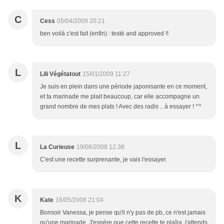
C
Cess
05/04/2009 20:21
ben voilà c'est fait (enfin) : testé and approved !!
L
Lili Végétatout
15/01/2009 11:27
Je suis en plein dans une période japonisante en ce moment,
et ta marinade me plait beaucoup, car elle accompagne un
grand nombre de mes plats ! Avec des radis .. à essayer ! ^^
L
La Curieuse
19/06/2008 12:38
C'est une recette surprenante, je vais l'essayer.
K
Kate
16/05/2008 21:04
Bonsoir Vanessa, je pense qu'il n'y pas de pb, ce n'est jamais
qu'une marinade. J'espère que cette recette te plaîra, j'attends